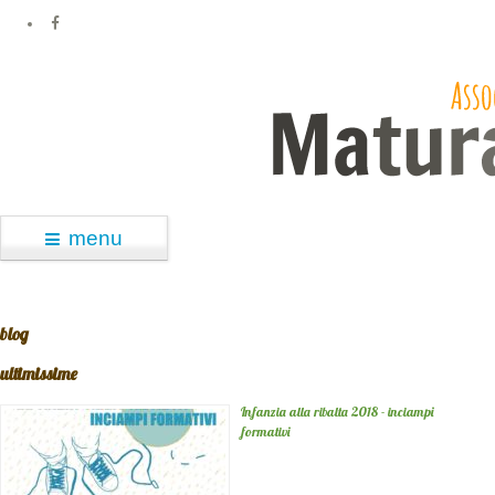
menu
blog
ultimissime
Infanzia alla ribalta 2018 - inciampi
formativi