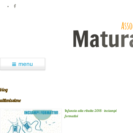
menu
blog
ultimissime
Infanzia alla ribalta 2018 - inciampi
formativi