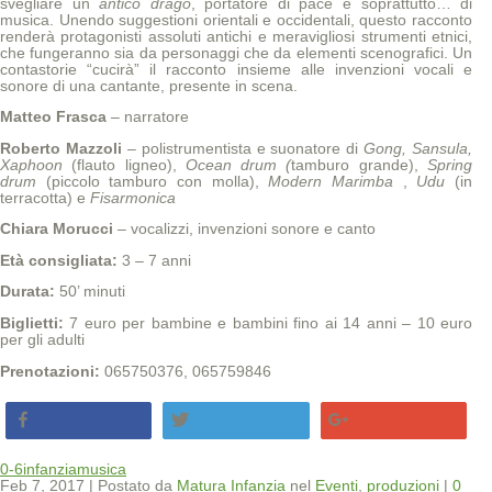
svegliare un
antico drago
, portatore di pace e soprattutto… di
musica. Unendo suggestioni orientali e occidentali, questo racconto
renderà protagonisti assoluti antichi e meravigliosi strumenti etnici,
che fungeranno sia da personaggi che da elementi scenografici. Un
contastorie “cucirà” il racconto insieme alle invenzioni vocali e
sonore di una cantante, presente in scena.
Matteo Frasca
– narratore
Roberto Mazzoli
– polistrumentista e suonatore di
Gong
, Sansula,
Xaphoon
(flauto ligneo),
Ocean drum (
tamburo grande),
Spring
drum
(piccolo tamburo con molla),
Modern Marimba
,
Udu
(in
terracotta) e
Fisarmonica
Chiara Morucci
– vocalizzi, invenzioni sonore e canto
Età consigliata:
3 – 7 anni
Durata:
50’ minuti
Biglietti:
7 euro per bambine e bambini fino ai 14 anni – 10 euro
per gli adulti
Prenotazioni:
065750376, 065759846
Condividi
Tweet
+1
0-6
infanzia
musica
Feb 7, 2017 | Postato da
Matura Infanzia
nel
Eventi
,
produzioni
|
0