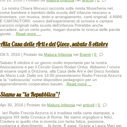
Ott 26, 2016 | Postato da
Matura Infanzia
nel
articoli
|
0
La nostra Chiara Morucci racconta sulla rivista Musicheria.net,
come bambine e bambini della scuola dell’ infanzia riescano a
inventare, con musica, testo e arrangiamento, canti originali. 4 ANNI
E CANTAUTORI!, ovvero dell’esperimento di scrivere e cantare
canzoni originali nella scuola dell’infanzia Potrebbe anche
accadere, ad un certo punto, magari durante la ricerca delle parole
giuste,
…
Read more …
Alla Casa delle Arti e del Gioco, sabato 8 ottobre
Ott 5, 2016 | Postato da
Matura Infanzia
nel
Eventi
|
0
Sabato 8 ottobre è un giorno molto importante per la nostra
Associazione e per il Circolo Gianni Rodari Onlus. Abbiamo l’ onore
di essere ospiti a Drizzona, alla Casa delle Arti e del Gioco fondata
da Mario Lodi. Dalle ore 14:00 presenteremo Radio Freccia Azzurra
e la “radioscuola” come dispositivo pedagogico per un
apprendimento cooperativo basato
…
Read more …
Siamo su “la Repubblica”!
Apr 30, 2016 | Postato da
Matura Infanzia
nel
articoli
|
0
Ieri Radio Freccia Azzurra si è irradiata nella carta stampata, a
pagina XIX della Cronaca di Roma. Ne siamo orgogliosi e felici.
Credere in quello che si inventa con tanta fatica, passione,
costanza e divertimento… fa bene. E paga. Grazie a Laura Mari per