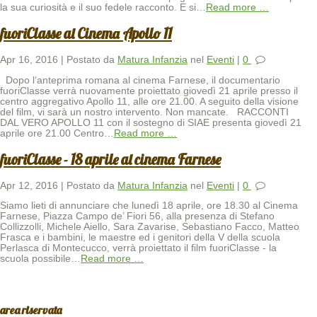
la sua curiosità e il suo fedele racconto. E si
…
Read more …
fuoriClasse al Cinema Apollo 11
Apr 16, 2016 | Postato da
Matura Infanzia
nel
Eventi
|
0
Dopo l’anteprima romana al cinema Farnese, il documentario
fuoriClasse verrà nuovamente proiettato giovedì 21 aprile presso il
centro aggregativo Apollo 11, alle ore 21.00. A seguito della visione
del film, vi sarà un nostro intervento. Non mancate. RACCONTI
DAL VERO APOLLO 11 con il sostegno di SIAE presenta giovedì 21
aprile ore 21.00 Centro
…
Read more …
fuoriClasse - 18 aprile al cinema Farnese
Apr 12, 2016 | Postato da
Matura Infanzia
nel
Eventi
|
0
Siamo lieti di annunciare che lunedì 18 aprile, ore 18.30 al Cinema
Farnese, Piazza Campo de’ Fiori 56, alla presenza di Stefano
Collizzolli, Michele Aiello, Sara Zavarise, Sebastiano Facco, Matteo
Frasca e i bambini, le maestre ed i genitori della V della scuola
Perlasca di Montecucco, verrà proiettato il film fuoriClasse - la
scuola possibile
…
Read more …
area riservata