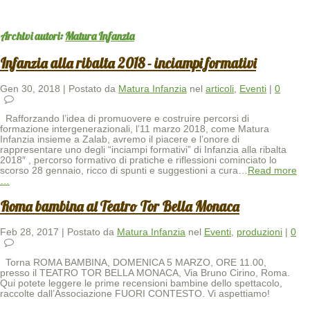
Archivi autori:
Matura Infanzia
Infanzia alla ribalta 2018 - inciampi formativi
Gen 30, 2018 | Postato da
Matura Infanzia
nel
articoli
,
Eventi
|
0
Rafforzando l’idea di promuovere e costruire percorsi di
formazione intergenerazionali, l’11 marzo 2018, come Matura
Infanzia insieme a Zalab, avremo il piacere e l’onore di
rappresentare uno degli “inciampi formativi” di Infanzia alla ribalta
2018″ , percorso formativo di pratiche e riflessioni cominciato lo
scorso 28 gennaio, ricco di spunti e suggestioni a cura
…
Read more
…
Roma bambina al Teatro Tor Bella Monaca
Feb 28, 2017 | Postato da
Matura Infanzia
nel
Eventi
,
produzioni
|
0
Torna ROMA BAMBINA, DOMENICA 5 MARZO, ORE 11.00,
presso il TEATRO TOR BELLA MONACA, Via Bruno Cirino, Roma.
Qui potete leggere le prime recensioni bambine dello spettacolo,
raccolte dall’Associazione FUORI CONTESTO. Vi aspettiamo!