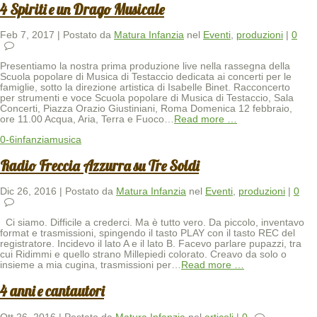
4 Spiriti e un Drago Musicale
Feb 7, 2017 | Postato da
Matura Infanzia
nel
Eventi
,
produzioni
|
0
Presentiamo la nostra prima produzione live nella rassegna della
Scuola popolare di Musica di Testaccio dedicata ai concerti per le
famiglie, sotto la direzione artistica di Isabelle Binet. Racconcerto
per strumenti e voce Scuola popolare di Musica di Testaccio, Sala
Concerti, Piazza Orazio Giustiniani, Roma Domenica 12 febbraio,
ore 11.00 Acqua, Aria, Terra e Fuoco
…
Read more …
0-6
infanzia
musica
Radio Freccia Azzurra su Tre Soldi
Dic 26, 2016 | Postato da
Matura Infanzia
nel
Eventi
,
produzioni
|
0
Ci siamo. Difficile a crederci. Ma è tutto vero. Da piccolo, inventavo
format e trasmissioni, spingendo il tasto PLAY con il tasto REC del
registratore. Incidevo il lato A e il lato B. Facevo parlare pupazzi, tra
cui Ridimmi e quello strano Millepiedi colorato. Creavo da solo o
insieme a mia cugina, trasmissioni per
…
Read more …
4 anni e cantautori