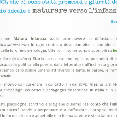
zione
Matura Infanzia
vuole promuovere la diffusione e
dell'adolescenza
in ogni contesto dove bambine e bambini e a
della loro fenomenologia. Ulteriori risorse sono disponibili su
le
 fare (e disfare) Storia
attraverso molteplici opportunità di esp
a, dalla politica alla poesia, dalla letteratura all’inchiesta giorna
i campo dello scibile umano attraverso la lente, le parole, le im
i
.
artefici
 il mondo con cui entra in contatto, fin dai
primi mesi di vita.
No
mi arcipelaghi educativi e pedagogici disseminati in Italia e in
ola.
, psicologhe, scrittrici e artigiane ci siamo resi conto
che l’in
 ogni società tende a perpetuare e a rafforzare il proprio m
in forma diretta e appetibile o in forma latente e strisciante (e p