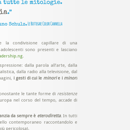
 la condivisione capillare di una
dolescenti sono presenti e lasciano
adership.ng
.
ressione: dalla parola all’arte, dalla
listica, dalla radio alla televisione, dal
magini,
i gesti di cui le
minori
e i
minori
nostante le tante forme di
resistenze
 Europa nel corso del tempo, accade di
fanzia da sempre è
eterodiretta
.
In tutti
odello contemporaneo raccontandolo e
iù pericolosa).