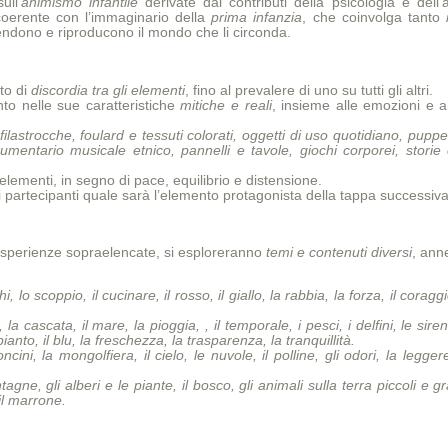
ull’
animismo infantile
derivate dai contributi della psicologia e dell’
 coerente con l’immaginario della
prima infanzia
, che coinvolga tanto
dono e riproducono il mondo che li circonda.
tto di
discordia tra gli elementi
, fino al prevalere di uno su tutti gli altri.
to nelle sue caratteristiche
mitiche e reali
, insieme alle emozioni e al
, filastrocche, foulard e tessuti colorati, oggetti di uso quotidiano, pup
trumentario musicale etnico, pannelli e tavole, giochi corporei, stori
ementi, in segno di pace, equilibrio e distensione.
 partecipanti quale sarà l’elemento protagonista della tappa successiva
e esperienze sopraelencate, si esploreranno
temi e contenuti diversi
, ann
hi, lo scoppio, il cucinare, il rosso, il giallo, la rabbia, la forza, il coragg
la cascata, il mare, la pioggia, , il temporale, i pesci, i delfini, le siren
l pianto, il blu, la freschezza, la trasparenza, la tranquillità.
loncini, la mongolfiera, il cielo, le nuvole, il polline, gli odori, la legger
ntagne, gli alberi e le piante, il bosco, gli animali sulla terra piccoli e gra
 il marrone.