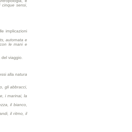
antropologia, è
i cinque sensi
,
le implicazioni
pets, automata e
e con le mani e
 del viaggio.
essi alla
natura
io, gli abbracci,
e, i marinai, la
ezza, il bianco,
ndi, il ritmo, il