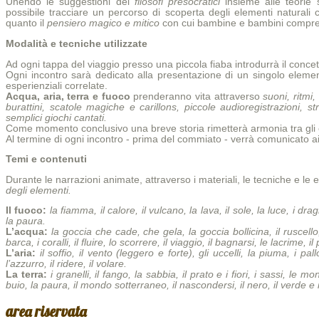
Unendo le suggestioni dei
filosofi presocratici
insieme alle teorie s
possibile tracciare un percorso di scoperta degli elementi naturali
quanto il
pensiero magico e mitico
con cui bambine e bambini compren
Modalità e tecniche utilizzate
Ad ogni tappa del viaggio presso una piccola fiaba introdurrà il conce
Ogni incontro sarà dedicato alla presentazione di un singolo elemen
esperienziali correlate.
Acqua, aria, terra e fuoco
prenderanno vita attraverso
suoni, ritmi
burattini, scatole magiche e carillons, piccole audioregistrazioni, s
semplici giochi cantati.
Come momento conclusivo una breve storia rimetterà armonia tra gli el
Al termine di ogni incontro - prima del commiato - verrà comunicato ai
Temi e contenuti
Durante le narrazioni animate, attraverso i materiali, le tecniche e l
degli elementi.
Il fuoco:
la fiamma, il calore, il vulcano, la lava, il sole, la luce, i drag
la paura.
L’acqua:
la goccia che cade, che gela, la goccia bollicina, il ruscello, 
barca, i coralli, il fluire, lo scorrere, il viaggio, il bagnarsi, le lacrime, i
L’aria:
il soffio, il vento (leggero e forte), gli uccelli, la piuma, i pal
l’azzurro, il ridere, il volare.
La terra:
i granelli, il fango, la sabbia, il prato e i fiori, i sassi, le mo
buio, la paura, il mondo sotterraneo, il nascondersi, il nero, il verde e
area riservata