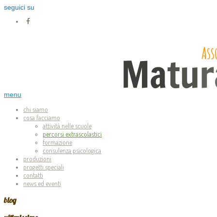
seguici su
menu
chi siamo
cosa facciamo
attività nelle scuole
percorsi extrascolastici
formazione
consulenza psicologica
produzioni
progetti speciali
contatti
news ed eventi
blog