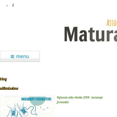
menu
blog
ultimissime
Infanzia alla ribalta 2018 - inciampi
formativi